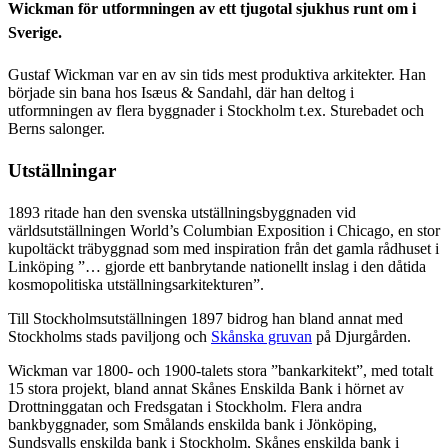
Wickman för utformningen av ett tjugotal sjukhus runt om i
Sverige.
Gustaf Wickman var en av sin tids mest produktiva arkitekter. Han
började sin bana hos Isæus & Sandahl, där han deltog i
utformningen av flera byggnader i Stockholm t.ex. Sturebadet och
Berns salonger.
Utställningar
1893 ritade han den svenska utställningsbyggnaden vid
världsutställningen World’s Columbian Exposition i Chicago, en stor
kupoltäckt träbyggnad som med inspiration från det gamla rådhuset i
Linköping ”… gjorde ett banbrytande nationellt inslag i den dåtida
kosmopolitiska utställningsarkitekturen”.
Till Stockholmsutställningen 1897 bidrog han bland annat med
Stockholms stads paviljong och
Skånska gruvan
på Djurgården.
Wickman var 1800- och 1900-talets stora ”bankarkitekt”, med totalt
15 stora projekt, bland annat Skånes Enskilda Bank i hörnet av
Drottninggatan och Fredsgatan i Stockholm. Flera andra
bankbyggnader, som Smålands enskilda bank i Jönköping,
Sundsvalls enskilda bank i Stockholm, Skånes enskilda bank i