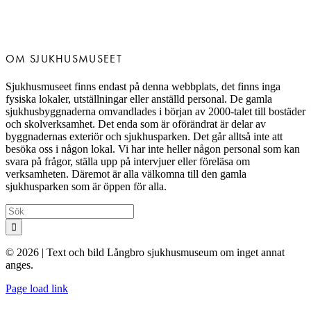
OM SJUKHUSMUSEET
Sjukhusmuseet finns endast på denna webbplats, det finns inga
fysiska lokaler, utställningar eller anställd personal. De gamla
sjukhusbyggnaderna omvandlades i början av 2000-talet till bostäder
och skolverksamhet. Det enda som är oförändrat är delar av
byggnadernas exteriör och sjukhusparken. Det går alltså inte att
besöka oss i någon lokal. Vi har inte heller någon personal som kan
svara på frågor, ställa upp på intervjuer eller föreläsa om
verksamheten. Däremot är alla välkomna till den gamla
sjukhusparken som är öppen för alla.
Sök
efter:
© 2026 | Text och bild Långbro sjukhusmuseum om inget annat
anges.
Page load link
Till