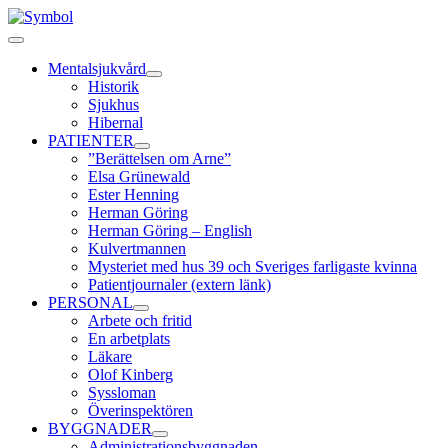
Fortsätt
till
Toggle
innehållet
Navigation
Mentalsjukvård
Historik
Sjukhus
Hibernal
PATIENTER
”Berättelsen om Arne”
Elsa Grünewald
Ester Henning
Herman Göring
Herman Göring – English
Kulvertmannen
Mysteriet med hus 39 och Sveriges farligaste kvinna
Patientjournaler (extern länk)
PERSONAL
Arbete och fritid
En arbetplats
Läkare
Olof Kinberg
Syssloman
Överinspektören
BYGGNADER
Administrationsbyggnaden