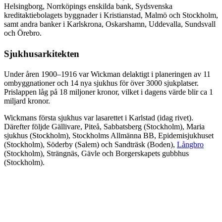
Helsingborg, Norrköpings enskilda bank, Sydsvenska
kreditaktiebolagets byggnader i Kristianstad, Malmö och Stockholm,
samt andra banker i Karlskrona, Oskarshamn, Uddevalla, Sundsvall
och Örebro.
Sjukhusarkitekten
Under åren 1900–1916 var Wickman delaktigt i planeringen av 11
ombyggnationer och 14 nya sjukhus för över 3000 sjukplatser.
Prislappen låg på 18 miljoner kronor, vilket i dagens värde blir ca 1
miljard kronor.
Wickmans första sjukhus var lasarettet i Karlstad (idag rivet).
Därefter följde Gällivare, Piteå, Sabbatsberg (Stockholm), Maria
sjukhus (Stockholm), Stockholms Allmänna BB, Epidemisjukhuset
(Stockholm), Söderby (Salem) och Sandträsk (Boden),
Långbro
(Stockholm), Strängnäs, Gävle och Borgerskapets gubbhus
(Stockholm).