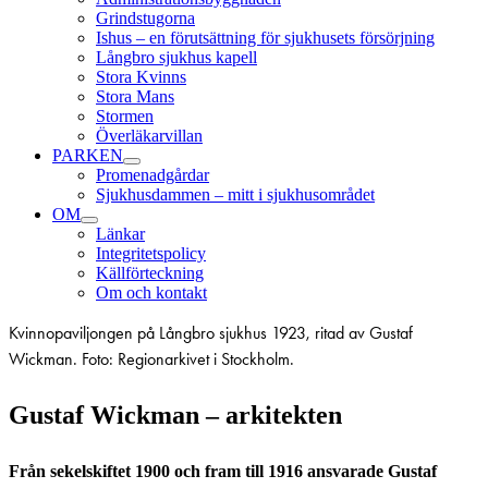
Grindstugorna
Ishus – en förutsättning för sjukhusets försörjning
Långbro sjukhus kapell
Stora Kvinns
Stora Mans
Stormen
Överläkarvillan
PARKEN
Promenadgårdar
Sjukhusdammen – mitt i sjukhusområdet
OM
Länkar
Integritetspolicy
Källförteckning
Om och kontakt
Kvinnopaviljongen på Långbro sjukhus 1923, ritad av Gustaf
Wickman. Foto: Regionarkivet i Stockholm.
Gustaf Wickman – arkitekten
Från sekelskiftet 1900 och fram till 1916 ansvarade Gustaf