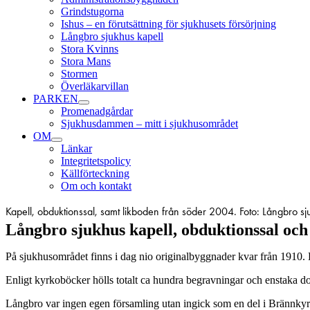
Grindstugorna
Ishus – en förutsättning för sjukhusets försörjning
Långbro sjukhus kapell
Stora Kvinns
Stora Mans
Stormen
Överläkarvillan
PARKEN
Promenadgårdar
Sjukhusdammen – mitt i sjukhusområdet
OM
Länkar
Integritetspolicy
Källförteckning
Om och kontakt
Kapell, obduktionssal, samt likboden från söder 2004. Foto: Långbro 
Långbro sjukhus kapell, obduktionssal och
På sjukhusområdet finns i dag nio originalbyggnader kvar från 1910. E
Enligt kyrkoböcker hö
lls totalt ca hundra begravningar och enstaka 
Långbro var ingen egen församling utan ingick som en del i Brännkyrk