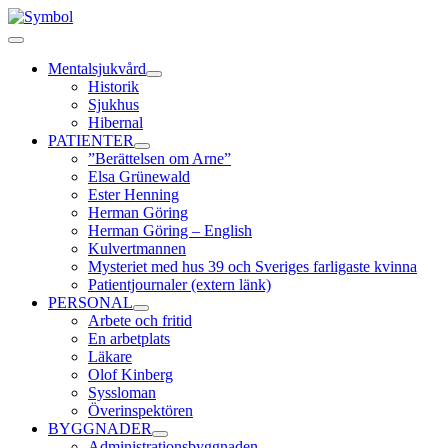
Fortsätt
till
Toggle
innehållet
Navigation
Mentalsjukvård
Historik
Sjukhus
Hibernal
PATIENTER
”Berättelsen om Arne”
Elsa Grünewald
Ester Henning
Herman Göring
Herman Göring – English
Kulvertmannen
Mysteriet med hus 39 och Sveriges farligaste kvinna
Patientjournaler (extern länk)
PERSONAL
Arbete och fritid
En arbetplats
Läkare
Olof Kinberg
Syssloman
Överinspektören
BYGGNADER
Administrationsbyggnaden