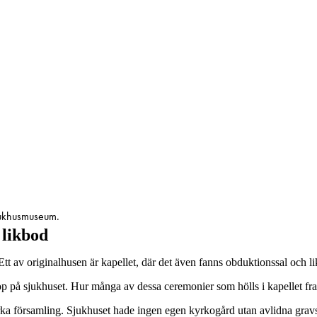
sjukhusmuseum.
 likbod
tt av originalhusen är kapellet, där det även fanns
obduktionssal och li
dop på sjukhuset. Hur många av dessa
ceremonier som
hölls i kapellet fr
a församling. Sjukhuset hade ingen egen kyrkogård utan avlidna gravsa