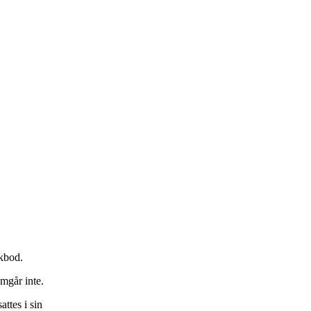
kbod.
amgår inte.
ttes i sin