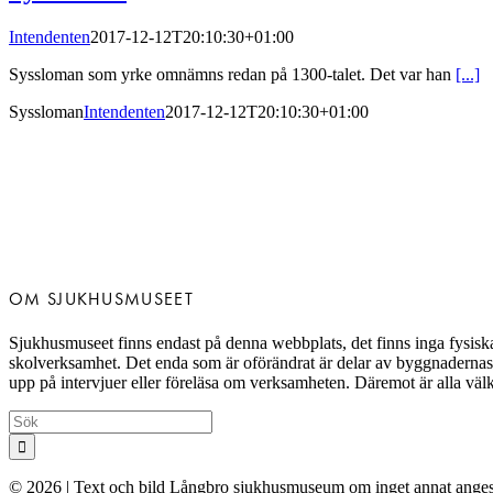
Intendenten
2017-12-12T20:10:30+01:00
Syssloman som yrke omnämns redan på 1300-talet. Det var han
[...]
Syssloman
Intendenten
2017-12-12T20:10:30+01:00
OM SJUKHUSMUSEET
Sjukhusmuseet finns endast på denna webbplats, det finns inga fysiska
skolverksamhet. Det enda som är oförändrat är delar av byggnadernas ex
upp på intervjuer eller föreläsa om verksamheten. Däremot är alla väl
Sök
efter:
© 2026 | Text och bild Långbro sjukhusmuseum om inget annat anges