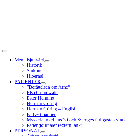
Fortsätt
till
innehållet
Toggle
Navigation
Mentalsjukvård
Historik
Sjukhus
Hibernal
PATIENTER
”Berättelsen om Arne”
Elsa Grünewald
Ester Henning
Herman Göring
Herman Göring – English
Kulvertmannen
Mysteriet med hus 39 och Sveriges farligaste kvinna
Patientjournaler (extern länk)
PERSONAL