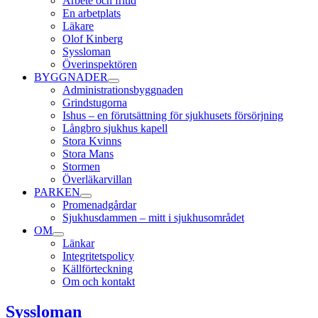
Arbete och fritid
En arbetplats
Läkare
Olof Kinberg
Syssloman
Överinspektören
BYGGNADER
Administrationsbyggnaden
Grindstugorna
Ishus – en förutsättning för sjukhusets försörjning
Långbro sjukhus kapell
Stora Kvinns
Stora Mans
Stormen
Överläkarvillan
PARKEN
Promenadgårdar
Sjukhusdammen – mitt i sjukhusområdet
OM
Länkar
Integritetspolicy
Källförteckning
Om och kontakt
Syssloman