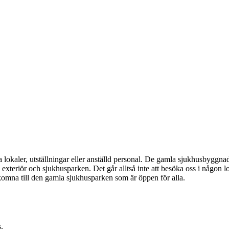
 lokaler, utställningar eller anställd personal. De gamla sjukhusbyggna
teriör och sjukhusparken. Det går alltså inte att besöka oss i någon lok
komna till den gamla sjukhusparken som är öppen för alla.
.