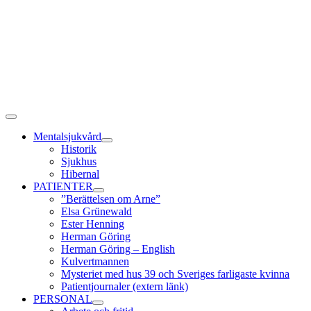
Fortsätt
till
innehållet
Toggle
Navigation
Mentalsjukvård
Historik
Sjukhus
Hibernal
PATIENTER
”Berättelsen om Arne”
Elsa Grünewald
Ester Henning
Herman Göring
Herman Göring – English
Kulvertmannen
Mysteriet med hus 39 och Sveriges farligaste kvinna
Patientjournaler (extern länk)
PERSONAL