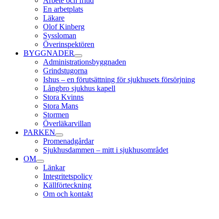
Arbete och fritid
En arbetplats
Läkare
Olof Kinberg
Syssloman
Överinspektören
BYGGNADER
Administrationsbyggnaden
Grindstugorna
Ishus – en förutsättning för sjukhusets försörjning
Långbro sjukhus kapell
Stora Kvinns
Stora Mans
Stormen
Överläkarvillan
PARKEN
Promenadgårdar
Sjukhusdammen – mitt i sjukhusområdet
OM
Länkar
Integritetspolicy
Källförteckning
Om och kontakt